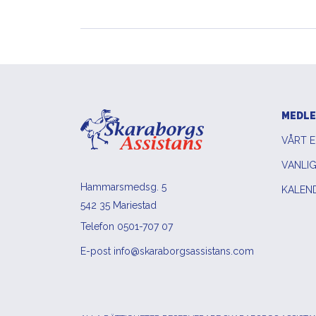
MEDL
VÅRT 
VANLI
Hammarsmedsg. 5
KALEN
542 35 Mariestad
Telefon 0501-707 07
E-post info@skaraborgsassistans.com