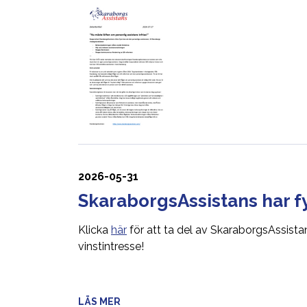
2026-05-31
SkaraborgsAssistans har fyl
Klicka
här
för att ta del av SkaraborgsAssista
vinstintresse!
LÄS MER