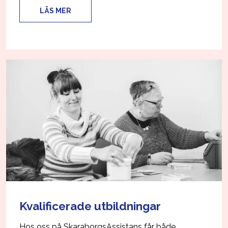
LÄS MER
Kvalificerade utbildningar
Hos oss på SkaraborgsAssistans får både