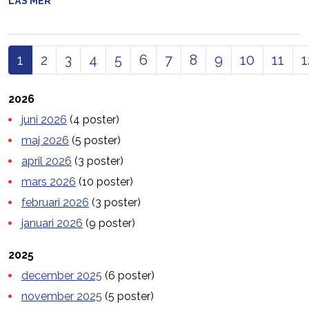
LÄS MER
1
2
3
4
5
6
7
8
9
10
11
1
2026
juni 2026
(4 poster)
maj 2026
(5 poster)
april 2026
(3 poster)
mars 2026
(10 poster)
februari 2026
(3 poster)
januari 2026
(9 poster)
2025
december 2025
(6 poster)
november 2025
(5 poster)