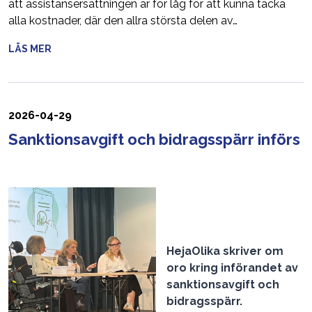
att assistansersättningen är för låg för att kunna täcka
alla kostnader, där den allra största delen av…
LÄS MER
2026-04-29
Sanktionsavgift och bidragsspärr införs
HejaOlika skriver om
oro kring införandet av
sanktionsavgift och
bidragsspärr.