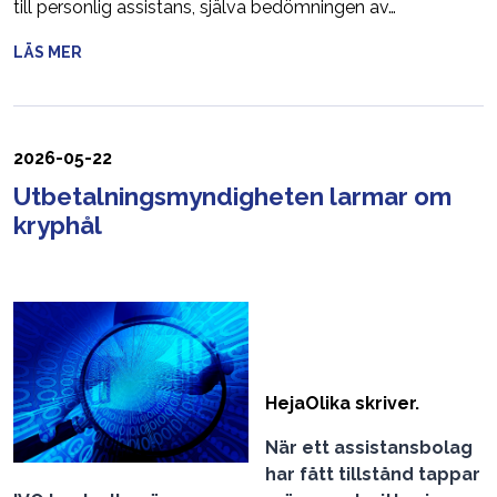
till personlig assistans, själva bedömningen av…
LÄS MER
2026-05-22
Utbetalningsmyndigheten larmar om
kryphål
HejaOlika skriver.
När ett assistansbolag
har fått tillstånd tappar