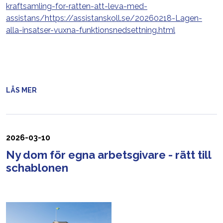
kraftsamling-for-ratten-att-leva-med-
assistans/
https://assistanskoll.se/20260218-Lagen-
alla-insatser-vuxna-funktionsnedsettning.html
LÄS MER
2026-03-10
Ny dom för egna arbetsgivare - rätt till
schablonen