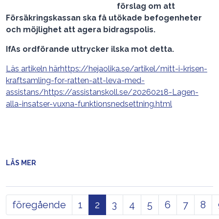
förslag om att
Försäkringskassan ska få utökade befogenheter
och möjlighet att agera bidragspolis.
IfAs ordförande uttrycker ilska mot detta.
Läs artikeln här
https://hejaolika.se/artikel/mitt-i-krisen-
kraftsamling-for-ratten-att-leva-med-
assistans/
https://assistanskoll.se/20260218-Lagen-
alla-insatser-vuxna-funktionsnedsettning.html
LÄS MER
föregående
1
2
3
4
5
6
7
8