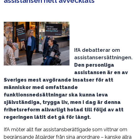
assistansen helt avvecklats
IfA debatterar om
assistansersättningen.
Den personliga
assistansen är en av
Sveriges mest avgörande insatser för att
människor med omfattande
funktionsnedsättningar ska kunna leva
självständiga, trygga liv
, m
en i dag är denna
frihetsreform allvarligt hotad
till följd av att
regeringen låtit det gå för långt.
IfA möter allt fler assistansberättigade som vittnar om
begränsande åtgärder från sina anordnare – kanske allra