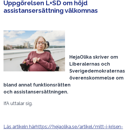
Uppgörelsen L+SD om höjd
assistansersättning välkomnas
HejaOlika skriver om
Liberalernas och
Sverigedemokraternas
överenskommelse om
bland annat funktionsrätten
och assistansersättningen.
IfA uttalar sig.
Läs artikeln här
https://hejaolika.se/artikel/mitt-i-krisen-