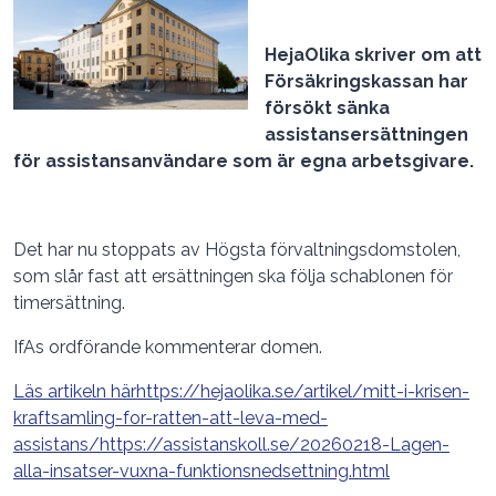
HejaOlika skriver om att
Försäkringskassan har
försökt sänka
assistansersättningen
för assistansanvändare som är egna arbetsgivare.
Det har nu stoppats av Högsta förvaltningsdomstolen,
som slår fast att ersättningen ska följa schablonen för
timersättning.
IfAs ordförande kommenterar domen.
Läs artikeln här
https://hejaolika.se/artikel/mitt-i-krisen-
kraftsamling-for-ratten-att-leva-med-
assistans/
https://assistanskoll.se/20260218-Lagen-
alla-insatser-vuxna-funktionsnedsettning.html