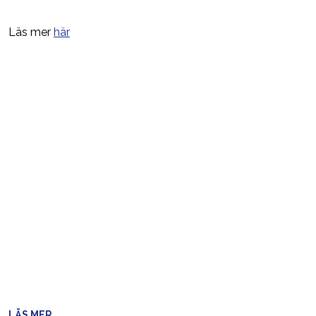
Läs mer
här
LÄS MER