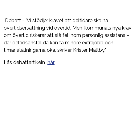
Debatt - "Vi stödjer kravet att deltidare ska ha
övertidsersättning vid övertid. Men Kommunals nya krav
om övertid riskerar att slå fel inom personlig assistans –
där deltidsanställda kan få mindre extrajobb och
timanställningarna öka, skriver Krister Maltby."
L
äs de
b
attartikeln
här