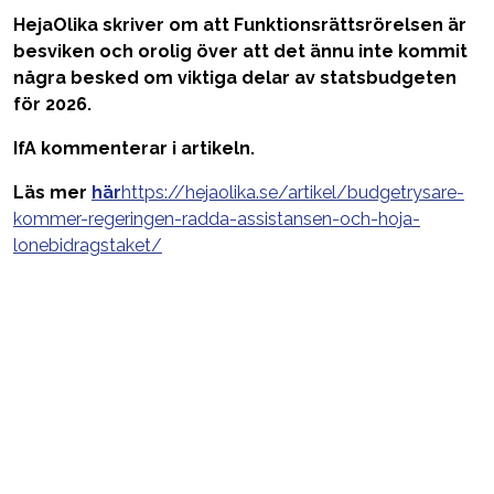
HejaOlika skriver om att
Funktionsrättsrörelsen är
besviken och orolig över att det ännu inte kommit
några besked om viktiga delar av statsbudgeten
för 2026.
IfA kommenterar i artikeln.
Läs mer
här
https://hejaolika.se/artikel/budgetrysare-
kommer-regeringen-radda-assistansen-och-hoja-
lonebidragstaket/