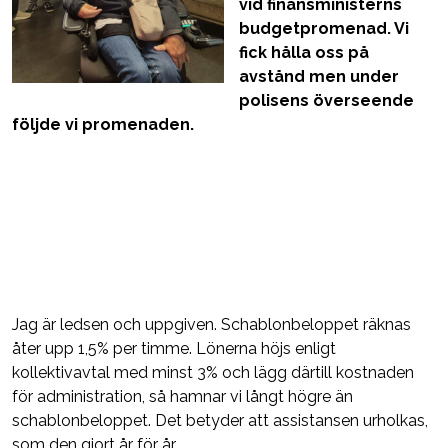
vid finansministerns
budgetpromenad. Vi
fick hålla oss på
avstånd men under
polisens överseende
följde vi promenaden.
Jag är ledsen och uppgiven. Schablonbeloppet räknas
åter upp 1,5% per timme. Lönerna höjs enligt
kollektivavtal med minst 3% och lägg därtill kostnaden
för administration, så hamnar vi långt högre än
schablonbeloppet. Det betyder att assistansen urholkas,
som den gjort år för år.